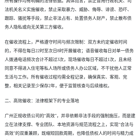
所有操作均有明确的法律依据。具体而言，禁止冒用行政机关、司
法机关名义实施催收，禁止采取暴力、威胁、侮辱、诽谤、恐吓、
跟踪、骚扰等手段，禁止非法占有、处置债务人财产，禁止散布债
务人隐私或向无关第三方催收。
在催收流程上，严格遵守时间与频次限制：双方未约定催收时间
的，不得在每日22时至次日8时开展催收；语音催收每日对单一债务
人拨通电话频次合计不超过3次，现场催收每日不超过1次，且未经
同意不得进入住宅等私人场所或债务人办公区域，不干扰他人正常
生活与工作。所有催收过程均需全程记录，确保真实、客观、完
整，相关记录至少保存2年，便于监管核查与后续维权。
二、高效催收：法律框架下的专业落地
广州正规收债公司的“高效”，并非依赖非法手段的强制施压，而是建
立在法律支撑、专业团队、本地资源与规范流程之上，实现“合法与
高效”的双重兼顾，既缩短回款周期，也降低债权人的时间与精力成