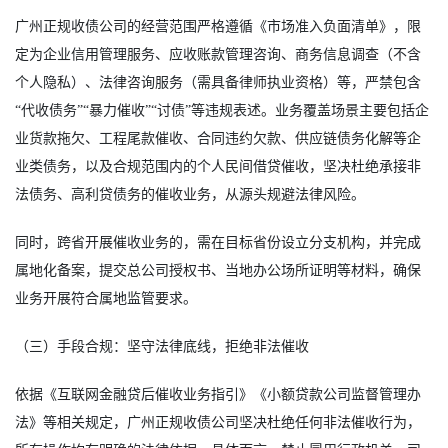
广州正规收债公司的经营范围严格遵循《市场准入负面清单》，限
定为企业信用管理服务、应收账款管理咨询、商务信息调查（不含
个人隐私）、法律咨询服务（需具备律师执业资格）等，严禁包含
“代收债务”“暴力催收”“讨债”等违规表述。业务覆盖场景主要包括企
业货款拖欠、工程尾款催收、合同违约欠款、供应链债务化解等企
业类债务，以及合规范围内的个人民间借贷催收，坚决杜绝承接非
法债务、高利贷债务的催收业务，从源头规避法律风险。
同时，跨省开展催收业务的，需在目标省份设立分支机构，并完成
属地化备案，提交总公司授权书、当地办公场所证明等材料，确保
业务开展符合属地监管要求。
（三）手段合规：坚守法律底线，拒绝非法催收
依据《互联网金融贷后催收业务指引》《小额贷款公司监督管理办
法》等相关规定，广州正规收债公司坚决杜绝任何非法催收行为，