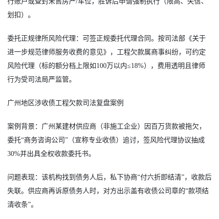
行账户或查封未售房产/车位，胜诉后申请强制执行（限高、失信、
划扣）。
委托正规律所风险代理：可签正规委托代理合同。按司法部《关于
进一步规范律师服务收费的意见》，工程欠款属商事纠纷，可约定
风险代理（标的额分档上限如100万以内≤18%），费用透明且律师
行为受司法局严监管。
广州地区涉收债工程欠款司法复盘案例
案例背景：广州某建材供应商（非施工企业）因百万货款被拖欠，
委托“商务咨询公司”（宣称专业收债）追讨，签风险代理协议抽成
30%并出具全权收款委托书。
问题表现：该机构找到债务人后，私下协商“付六折即结清”，收款后
失联。供应商再诉原债务人时，对方出示盖有收债公司章的“款项结
清收条”。