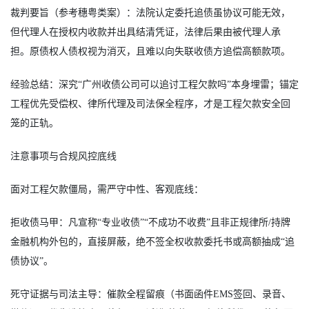
裁判要旨（参考穗粤类案）：法院认定委托追债虽协议可能无效，
但代理人在授权内收款并出具结清凭证，法律后果由被代理人承
担。原债权人债权视为消灭，且难以向失联收债方追偿高额款项。
经验总结：深究“广州收债公司可以追讨工程欠款吗”本身埋雷；锚定
工程优先受偿权、律所代理及司法保全程序，才是工程欠款安全回
笼的正轨。
注意事项与合规风控底线
面对工程欠款僵局，需严守中性、客观底线：
拒收债马甲：凡宣称“专业收债”“不成功不收费”且非正规律所/持牌
金融机构外包的，直接屏蔽，绝不签全权收款委托书或高额抽成“追
债协议”。
死守证据与司法主导：催款全程留痕（书面函件EMS签回、录音、