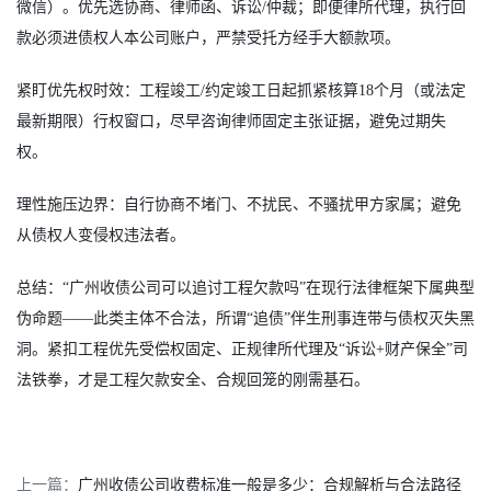
微信）。优先选协商、律师函、诉讼/仲裁；即便律所代理，执行回
款必须进债权人本公司账户，严禁受托方经手大额款项。
紧盯优先权时效：工程竣工/约定竣工日起抓紧核算18个月（或法定
最新期限）行权窗口，尽早咨询律师固定主张证据，避免过期失
权。
理性施压边界：自行协商不堵门、不扰民、不骚扰甲方家属；避免
从债权人变侵权违法者。
总结：“广州收债公司可以追讨工程欠款吗”在现行法律框架下属典型
伪命题——此类主体不合法，所谓“追债”伴生刑事连带与债权灭失黑
洞。紧扣工程优先受偿权固定、正规律所代理及“诉讼+财产保全”司
法铁拳，才是工程欠款安全、合规回笼的刚需基石。
上一篇：
广州收债公司收费标准一般是多少：合规解析与合法路径