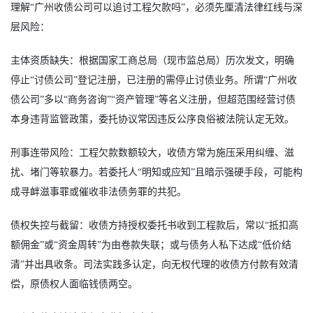
理解“广州收债公司可以追讨工程欠款吗”，必须先厘清法律红线与深
层风险：
主体资质缺失：根据国家工商总局（现市监总局）历次发文，明确
停止“讨债公司”登记注册，已注册的需停止讨债业务。所谓“广州收
债公司”多以“商务咨询”“资产管理”等名义注册，但超范围经营讨债
本身违背监管政策，委托协议常因违反公序良俗被法院认定无效。
刑事连带风险：工程欠款数额较大，收债方常为施压采用纠缠、滋
扰、堵门等软暴力。若委托人“明知或应知”且暗示强硬手段，可能构
成寻衅滋事罪或催收非法债务罪的共犯。
债权失控与截留：收债方持授权委托书收到工程款后，常以“抵扣高
额佣金”或“资金周转”为由卷款失联；或与债务人私下达成“低价结
清”并出具收条。司法实践多认定，向无权代理的收债方付款有效清
偿，原债权人面临钱债两空。