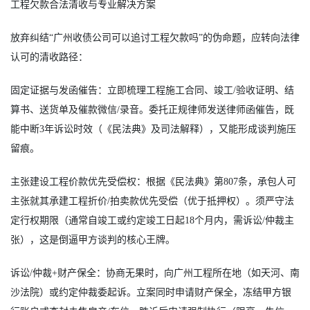
工程欠款合法清收与专业解决方案
放弃纠结“广州收债公司可以追讨工程欠款吗”的伪命题，应转向法律
认可的清收路径：
固定证据与发函催告：立即梳理工程施工合同、竣工/验收证明、结
算书、送货单及催款微信/录音。委托正规律师发送律师函催告，既
能中断3年诉讼时效（《民法典》及司法解释），又能形成谈判施压
留痕。
主张建设工程价款优先受偿权：根据《民法典》第807条，承包人可
主张就其承建工程折价/拍卖款优先受偿（优于抵押权）。须严守法
定行权期限（通常自竣工或约定竣工日起18个月内，需诉讼/仲裁主
张），这是倒逼甲方谈判的核心王牌。
诉讼/仲裁+财产保全：协商无果时，向广州工程所在地（如天河、南
沙法院）或约定仲裁委起诉。立案同时申请财产保全，冻结甲方银