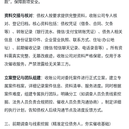
款”，保障款项安全。
资料交接与核对
：债权人按要求提供完整资料，收账公司专人核
对、登记归档，核心资料包括：债权凭证（借条、合同、欠条
等）、转账记录（银行流水、微信/支付宝转账凭证）、债务人相关
信息（身份证复印件、企业营业执照、联系方式、住址/办公地
址）、前期催收记录（微信/短信聊天记录、电话录音等）。所有资
料需真实完整、无篡改痕迹，收账公司对资料严格保密，仅用于本
次催收服务，严禁泄露给无关第三方。
立案登记与团队组建
：收账公司对委托案件进行正式立案，建立专
属案件档案，详细记录案件信息、资料清单、服务进度。同时根据
案件难度，组建专属执行团队，明确分工（如调查人员负责线索挖
掘、法务人员负责合规把控、催收人员负责沟通协商），制定详细
的执行计划，告知债权人后续沟通节点及进度反馈方式。
三、前期调查与线索挖掘（精准定位债务人，夯实催收基础）