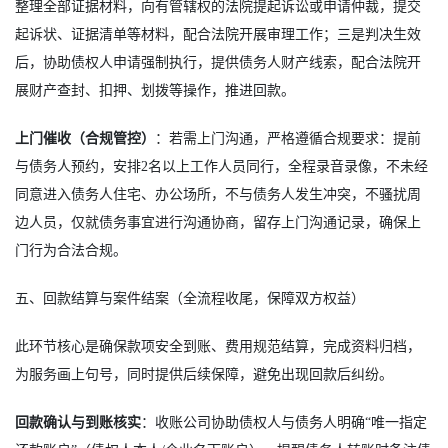
整理全部证据材料，向有管辖权的法院提起诉讼或申请仲裁，提交
起诉状、证据清单等材料，配合法院开展审理工作；三是判决生效
后，协助债权人申请强制执行，提供债务人财产线索，配合法院开
展财产查封、扣押、划拨等操作，推进回款。
上门催收（合规管控）
：若需上门沟通，严格遵循合规要求：提前
与债务人预约，安排2名以上工作人员同行，全程录音录像，不未经
同意进入债务人住宅、办公场所，不与债务人发生冲突，不骚扰周
边人员，仅就债务事宜进行沟通协商，留存上门沟通记录，确保上
门行为合法合规。
五、回款结算与案件结案（全流程收尾，保障双方权益）
此环节核心是确保款项安全到账、费用规范结算，完成资料归档，
为服务画上句号，同时提供后续保障，避免出现回款后纠纷。
回款确认与到账核实
：收账公司协助债权人与债务人明确“唯一指定