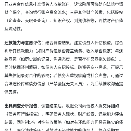
开业务合作信息排查债务人收款账户，诉讼阶段可协助向法院申请
财产保全，查询银行账户资金流水；三是其他财产线索，包括股权
（企查查、天眼查查询）、知识产权、到期债权等，评估财产价值
及流动性。
还款能力与意愿评估
：结合调查结果，建立债务人评估模型，综合
判断其还款能力（如财产价值是否覆盖债务、收入是否稳定）与还
款意愿（如历史履约记录、沟通态度、是否存在恶意拖欠迹象）。
同时挖掘谈判筹码，如债务人有招投标、融资等商业需求，可提示
其失信记录对合作的影响；若债务人重视家庭或社会声誉，可通过
合法途径传递债务信息（严禁骚扰无关人员），为后续催收沟通提
供支撑。
出具调查分析报告
：调查结束后，收账公司向债权人提交详细的
《债务可行性报告》，明确债务人现状、财产线索、还款能力评估
结果，同时制定针对性催收策略（如对有还款能力但恶意拖欠的债
务人，强化法律施压；对暂时无还款能力的债务人，协商分期方