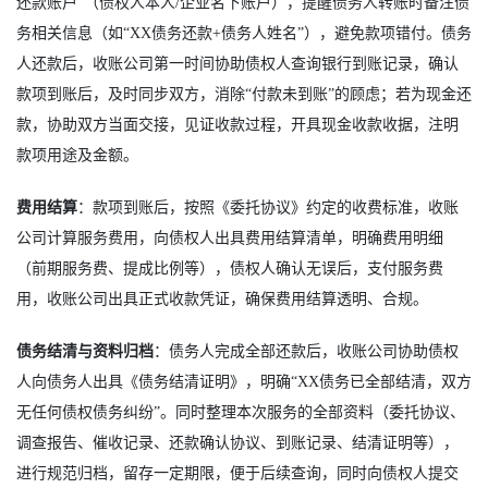
还款账户”（债权人本人/企业名下账户），提醒债务人转账时备注债
务相关信息（如“XX债务还款+债务人姓名”），避免款项错付。债务
人还款后，收账公司第一时间协助债权人查询银行到账记录，确认
款项到账后，及时同步双方，消除“付款未到账”的顾虑；若为现金还
款，协助双方当面交接，见证收款过程，开具现金收款收据，注明
款项用途及金额。
费用结算
：款项到账后，按照《委托协议》约定的收费标准，收账
公司计算服务费用，向债权人出具费用结算清单，明确费用明细
（前期服务费、提成比例等），债权人确认无误后，支付服务费
用，收账公司出具正式收款凭证，确保费用结算透明、合规。
债务结清与资料归档
：债务人完成全部还款后，收账公司协助债权
人向债务人出具《债务结清证明》，明确“XX债务已全部结清，双方
无任何债权债务纠纷”。同时整理本次服务的全部资料（委托协议、
调查报告、催收记录、还款确认协议、到账记录、结清证明等），
进行规范归档，留存一定期限，便于后续查询，同时向债权人提交