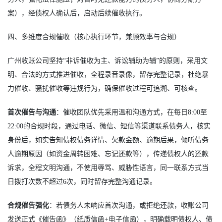
案），经债权人确认后，启动后续催收执行。
四、多维度合规催收（核心执行环节，兼顾效率与合规）
广州收账公司坚持“非诉催收为主、诉讼辅助为辅”的原则，采用文
明、合法的方式推进催收，全程录音录像，留存完整记录，杜绝暴
力催收、骚扰催收等违规行为，确保催收过程可追溯、可核查。
首次催告与沟通
：催收团队优先采用温和沟通方式，在每日8:00至
22:00的合规时段，通过电话、微信、短信等渠道联系债务人，核实
身份后，如实告知债权债务详情、欠款金额、逾期后果，倾听债务
人逾期原因（如资金周转困难、忘记还款等），传递债权人的还款
诉求，全程文明沟通，不使用辱骂、威胁性语言，同一联系方式当
日拨打次数不超过6次，同时留存完整沟通记录。
合规催告强化
：若债务人未响应首次沟通，或拒绝还款，收账公司
发送正式《催告函》（纸质信函+电子信函），明确载明债权人、债