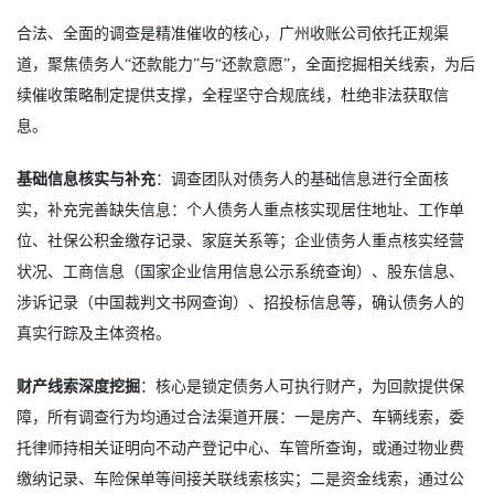
合法、全面的调查是精准催收的核心，广州收账公司依托正规渠
道，聚焦债务人“还款能力”与“还款意愿”，全面挖掘相关线索，为后
续催收策略制定提供支撑，全程坚守合规底线，杜绝非法获取信
息。
基础信息核实与补充
：调查团队对债务人的基础信息进行全面核
实，补充完善缺失信息：个人债务人重点核实现居住地址、工作单
位、社保公积金缴存记录、家庭关系等；企业债务人重点核实经营
状况、工商信息（国家企业信用信息公示系统查询）、股东信息、
涉诉记录（中国裁判文书网查询）、招投标信息等，确认债务人的
真实行踪及主体资格。
财产线索深度挖掘
：核心是锁定债务人可执行财产，为回款提供保
障，所有调查行为均通过合法渠道开展：一是房产、车辆线索，委
托律师持相关证明向不动产登记中心、车管所查询，或通过物业费
缴纳记录、车险保单等间接关联线索核实；二是资金线索，通过公