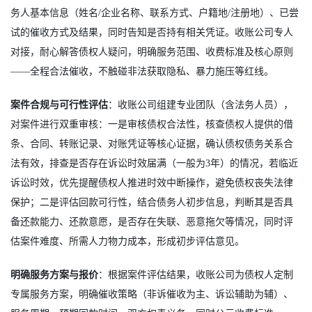
务人基本信息（姓名/企业名称、联系方式、户籍地/注册地）、已尝
试的催收方式及结果，同时告知是否持有相关凭证。收账公司专人
对接，耐心解答债权人疑问，明确服务范围、收费标准及核心原则
——全程合法催收，不触碰非法获取隐私、暴力施压等红线。
案件合规与可行性评估
：收账公司组建专业团队（含法务人员），
对案件进行双重审核：一是审核债权合法性，核查债权人提供的借
条、合同、转账记录、对账凭证等核心证据，确认债权债务关系合
法有效，排查是否存在诉讼时效届满（一般为3年）的情况，若临近
诉讼时效，优先提醒债权人推进时效中断操作，避免债权丧失法律
保护；二是评估回款可行性，结合债务人初步信息，判断其是否具
备还款能力、还款意愿，是否存在失联、恶意拖欠等情况，同时评
估案件难度、所需人力物力成本，形成初步评估意见。
明确服务方案与报价
：根据案件评估结果，收账公司为债权人定制
专属服务方案，明确催收策略（非诉催收为主、诉讼辅助为辅）、