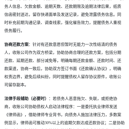
务人信息、欠款金额、逾期天数、还款期限及逾期法律后果，纸质
信函密封送达，留存快递面单及发送记录，避免泄露债务信息。同
时补充前期沟通记录、调查线索，强化催告效力，提醒债务人重视
债务履行。
协商还款方案
：针对有还款意愿但暂时无能力一次性结清的债务
人，收账公司作为双方桥梁，协助协商合理的还款方案，包括分期
还款、延期还款、部分减免等，明确每期还款金额、还款时间、还
款渠道，协商一致后，协助双方签订书面《还款确认协议》，明确
权责边界，避免后续纠纷，同时提醒债权人留存协议原件，收账公
司留存副本。
法律手段辅助（必要时）
：若债务人恶意拖欠、失联，或拒绝协
商，收账公司协助债权人启动法律程序：一是委托执业律师发送
《律师函》，借助律师专业背书，向债务人施加法律压力，多数案
例显示，律师函可推动30%以上的逾期欠款达成还款协议；二是协助