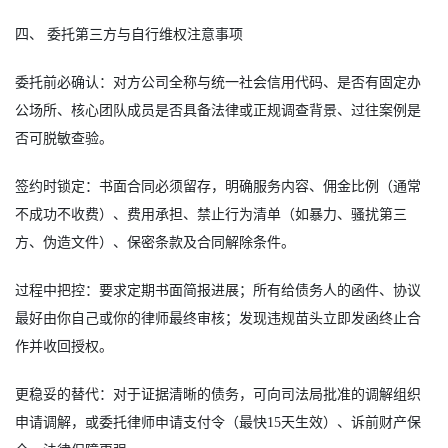
四、 委托第三方与自行维权注意事项
委托前必确认：对方公司全称与统一社会信用代码、是否有固定办
公场所、核心团队成员是否具备法律或正规调查背景、过往案例是
否可脱敏查验。
签约时锁定：书面合同必须留存，明确服务内容、佣金比例（通常
不成功不收费）、费用承担、禁止行为清单（如暴力、骚扰第三
方、伪造文件）、保密条款及合同解除条件。
过程中把控：要求定期书面简报进展；所有给债务人的函件、协议
最好由你自己或你的律师最终审核；发现违规苗头立即发函终止合
作并收回授权。
更稳妥的替代：对于证据清晰的债务，可向司法局批准的调解组织
申请调解，或委托律师申请支付令（最快15天生效）、诉前财产保