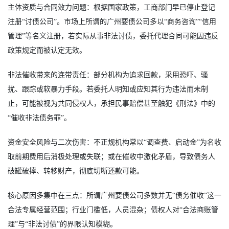
主体资质与合同效力问题：根据国家政策，工商部门早已停止登记
注册“讨债公司”。市场上所谓的广州要债公司多以“商务咨询”“信用
管理”等名义注册，若实际从事非法讨债，委托代理合同可能因违反
政策规定而被认定无效。
非法催收带来的连带责任：部分机构为追求回款，采用恐吓、骚
扰、跟踪或软暴力手段。若委托人明知或应知其行为违法而未制
止，可能被视为共同侵权人，承担民事赔偿甚至触犯《刑法》中的
“催收非法债务罪”。
资金安全风险与二次伤害：不正规机构常以“调查费、启动金”为名收
取前期费用后消极处理或失联；或在催收中激化矛盾，导致债务人
破罐破摔、转移财产，彻底切断还款可能。
核心原因多集中在三点：所谓广州要债公司多数并无“债务催收”这一
合法专属经营范围；行业门槛低，人员混杂；债权人对“合法商账管
理”与“非法讨债”的界限认知模糊。