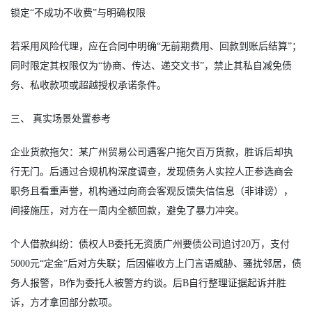
锁定“不成功不收费”与明确权限
若采用风险代理，应在合同中明确“无前期费用、回款到账后结算”；
同时限定其权限仅为“协商、传达、递交文书”，禁止其私自减免债
务、私收款项或超越授权承诺条件。
三、 真实场景处置参考
企业货款拖欠：某广州贸易公司遇客户拖欠百万货款，胜诉后却执
行无门。后通过合规机构深度调查，发现债务人实控人正参选商会
职务且看重声誉，机构通过向商会客观反馈失信信息（非诽谤），
间接施压，对方在一周内全额回款，避免了暴力冲突。
个人借款纠纷：债权人B委托无资质广州要债公司追讨20万，支付
5000元“定金”后对方失联；后因催收方上门言语威胁、骚扰邻居，债
务人报警，B作为委托人被警方约谈。后B自行整理证据起诉并胜
诉，方才拿回部分款项。